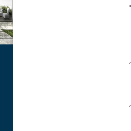
BILIKO
Biliko
è la nuova proposta firmata
Mister Shut. È una porta premium
level che in uno spessore di 118
mm, racchiude la sintesi perfetta di
sicurezza, protezione, tecnologie
all’avanguardia e design di alta