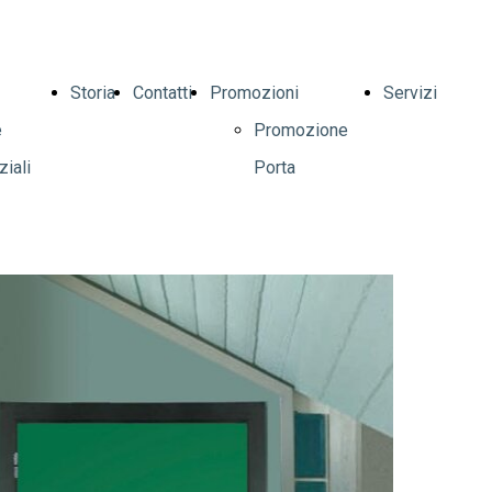
Storia
Contatti
Promozioni
Servizi
e
Promozione
iali
Porta
e
Blindata
li
DIERRE
Modello
Sparta8