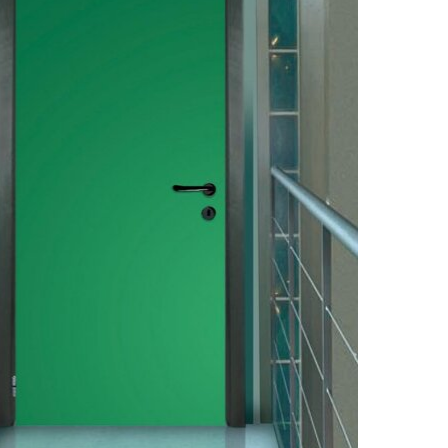
zioni
enti
te
oco