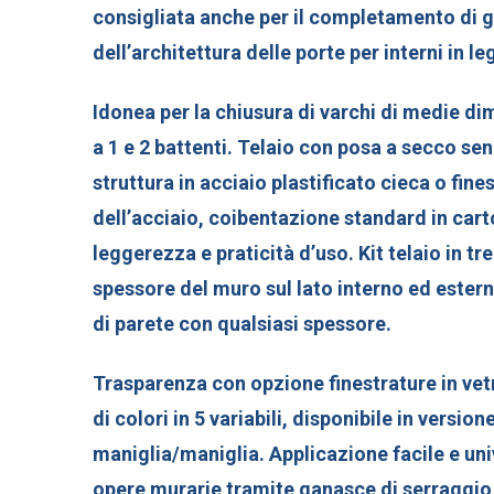
consigliata anche per il completamento di 
dell’architettura delle porte per interni in le
Idonea per la chiusura di varchi di medie di
a 1 e 2 battenti. Telaio con posa a secco se
struttura in acciaio plastificato cieca o fine
dell’acciaio, coibentazione standard in cart
leggerezza e praticità d’uso. Kit telaio in tr
spessore del muro sul lato interno ed estern
di parete con qualsiasi spessore.
Trasparenza con opzione finestrature in ve
di colori in 5 variabili, disponibile in versio
maniglia/maniglia. Applicazione facile e uni
opere murarie tramite ganasce di serraggio e