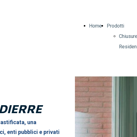
Home
Prodotti
Chiusur
Residenz
Chiusur
Industria
Porte
Blindate
Dierre
DIERRE
Porte
Blindate
astificata, una
MISTER
ci, enti pubblici e privati