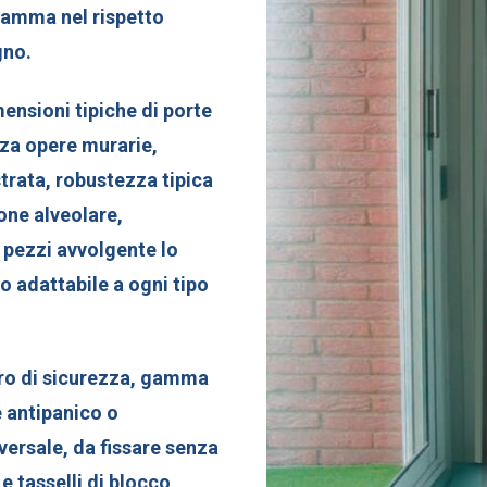
SHUT
gamma nel rispetto
Porte
gno.
Multifun
mensioni tipiche di porte
Dierre
nza opere murarie,
Rivestim
strata, robustezza tipica
Per Por
one alveolare,
Blindate
e pezzi avvolgente lo
Porte
o adattabile a ogni tipo
Tagliafu
Dierre
tro di sicurezza, gamma
ne antipanico o
versale, da fissare senza
 tasselli di blocco