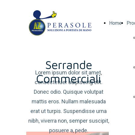
Home
Pro
Serrande
Lorem ipsum dolor sit amet,
Commerciali
consectetuer adipiscing elit.
Donec odio. Quisque volutpat
mattis eros. Nullam malesuada
erat ut turpis. Suspendisse urna
nibh, viverra non, semper suscipit,
posuere a, pede.