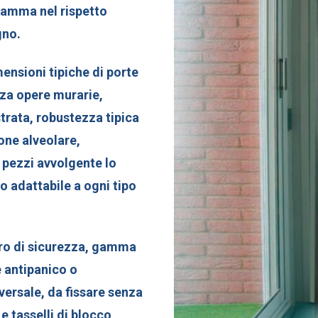
SHUT
gamma nel rispetto
Porte
gno.
Multifun
mensioni tipiche di porte
Dierre
nza opere murarie,
Rivestim
strata, robustezza tipica
Per Por
one alveolare,
Blindate
e pezzi avvolgente lo
Porte
o adattabile a ogni tipo
Tagliafu
Dierre
tro di sicurezza, gamma
ne antipanico o
versale, da fissare senza
 tasselli di blocco