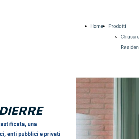
Home
Prodotti
Chiusur
Residenz
Chiusur
Industria
Porte
Blindate
Dierre
DIERRE
Porte
Blindate
astificata, una
MISTER
ci, enti pubblici e privati