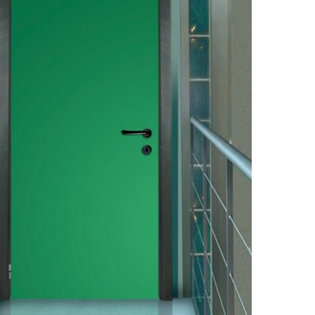
zioni
enti
te
oco