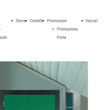
Storia
Contatti
Promozioni
Servizi
e
Promozione
iali
Porta
e
Blindata
li
DIERRE
Modello
Sparta8