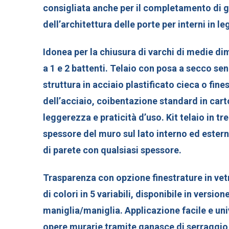
consigliata anche per il completamento di 
dell’architettura delle porte per interni in le
Idonea per la chiusura di varchi di medie di
a 1 e 2 battenti. Telaio con posa a secco se
struttura in acciaio plastificato cieca o fine
dell’acciaio, coibentazione standard in cart
leggerezza e praticità d’uso. Kit telaio in tr
spessore del muro sul lato interno ed estern
di parete con qualsiasi spessore.
Trasparenza con opzione finestrature in ve
di colori in 5 variabili, disponibile in versio
maniglia/maniglia. Applicazione facile e uni
opere murarie tramite ganasce di serraggio e