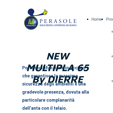
Home
Pro
NEW
MULTIPLA 65
Porta multifunzione in acciaio
che garantisce la massima
By
DIERRE
sicurezza degli ambienti e una
gradevole presenza, dovuta alla
particolare complanarità
dell’anta con il telaio.